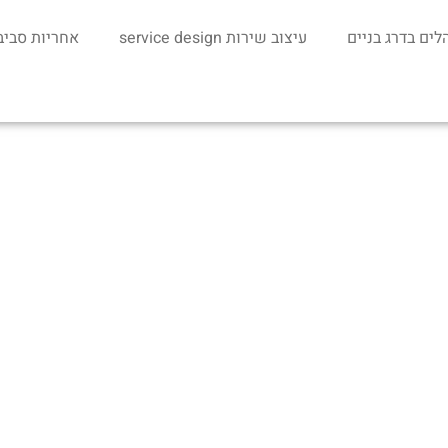
לים בדרג בניים
עיצוב שירות service design
אחריות סביבתי
עלינו
Blog
שאלות ותשובות