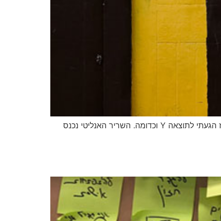
המוח שלנו רגיל לגשת לאתגרים עם סט הפתרונות ועם ארגז הכלים אשר אסף מהעבר, 1 פלוס 1 שווה 2…אם עשיתי X אז הגעתי לתוצאה Y וכדומה. השריר האנליטי נכנס